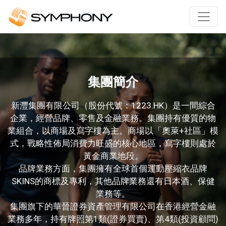
集團簡介
新灃集團有限公司（股份代號：1223.HK）是一間綜合
企業，經營品牌、零售及金融業務。集團持有優質的物
業組合，以商場及寫字樓為主。商場以「奧萊+社區」模
式，戰略性佈局消費力旺盛的核心地區，寫字樓則處於
黃金商業地段。
品牌業務方面，集團擁有全球首個運動壓縮衣品牌
SKINS的商標及專利，其他品牌業務還有日本酒、保健
業務等。
集團旗下的華晉證券資產管理有限公司在香港經營金融
業務多年，持有牌照第1類(證券買賣)、第4類(投資顧問)