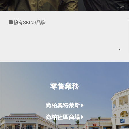
擁有SKINS品牌
零售業務
尚柏奧特萊斯
尚柏社區商場